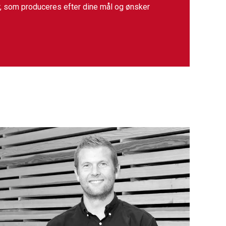
r, som produceres efter dine mål og ønsker