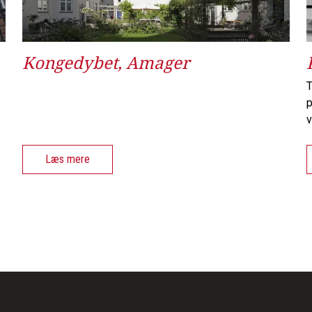
Kongedybet, Amager
T
p
v
Læs mere