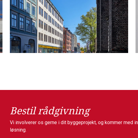
Bestil rådgivning
Vi involverer os gerne i dit byggeprojekt, og kommer med in
løsning.