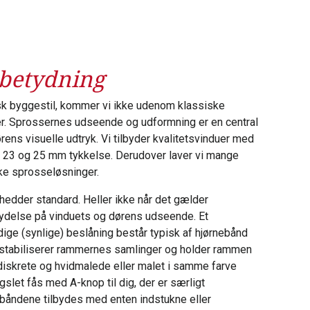
 betydning
nsk byggestil, kommer vi ikke udenom klassiske
r. Sprossernes udseende og udformning er en central
ens visuelle udtryk. Vi tilbyder kvalitetsvinduer med
9, 23 og 25 mm tykkelse. Derudover laver vi mange
ke sprosseløsninger.
 hedder standard. Heller ikke når det gælder
flydelse på vinduets og dørens udseende. Et
dige (synlige) beslåning består typisk af hjørnebånd
stabiliserer rammernes samlinger og holder rammen
diskrete og hvidmalede eller malet i samme farve
et fås med A-knop til dig, der er særligt
ebåndene tilbydes med enten indstukne eller