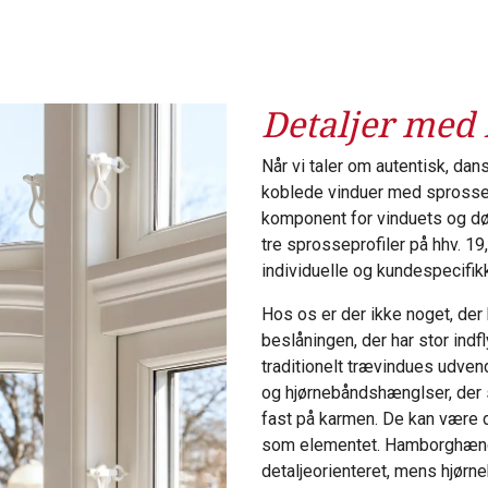
Detaljer med
Når vi taler om autentisk, da
koblede vinduer med sprosse
komponent for vinduets og dør
tre sprosseprofiler på hhv. 1
individuelle og kundespecifik
Hos os er der ikke noget, der
beslåningen, der har stor ind
traditionelt trævindues udven
og hjørnebåndshænglser, der 
fast på karmen. De kan være 
som elementet. Hamborghængsl
detaljeorienteret, mens hjørn