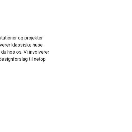
titutioner og projekter
verer klassiske huse.
 du hos os. Vi involverer
esignforslag til netop