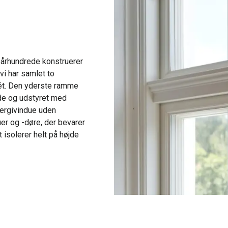
e århundrede konstruerer
vi har samlet to
ét. Den yderste ramme
de og udstyret med
ergivindue uden
uer og -døre, der bevarer
 isolerer helt på højde