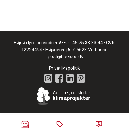
Bøjsø døre og vinduer A/S ·
+45 75 33 33 44
· CVR:
12224494 · Højagervej 5-7, 6623 Vorbasse
·
post@boejsoe.dk
Privatlivspolitik