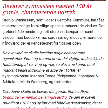
Bevarer gymnasiets næsten 150 år
gamle, charmerende udtryk
Ordrup Gymnasium, som ligger i Gentofte Kommune, har fået
monteret mange forskellige specialproducerede vinduer. Det
gælder både mindre og helt store vinduespartier samt
vinduer med buede karme, sprosser og andet charmerende
håndværk, der er kendetegnet for tidsperioden.
De nye vinduer skulle besidde nogle helt centrale
egenskaber. Først og fremmest var det vigtigt, at de lukkede
fuldstændig af for vind og vejr, så eleverne kunne få et
markant bedre indeklima at arbejde i,
fortæller
bygningskonstruktør hos Tvede Rådgivende Ingeniører &
Arkitekter, Mads Wernberg, og fortsætter:
Derudover skulle de bevare det gamle, flotte udtryk.
Bygningen er nemlig bevaringsværdig,
da den er blevet
grundlagt i 1873 og opført med håndværksteknikker, der er