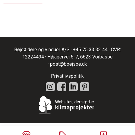
Bøjsø døre og vinduer A/S ·
+45 75 33 33 44
· CVR:
12224494 · Højagervej 5-7, 6623 Vorbasse
·
post@boejsoe.dk
Privatlivspolitik